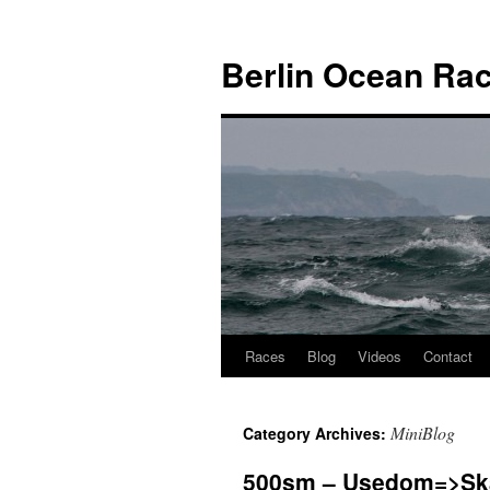
Skip
to
Berlin Ocean Ra
content
Races
Blog
Videos
Contact
MiniBlog
Category Archives:
500sm – Usedom=>Sk