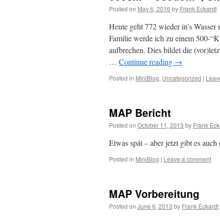
Posted on
May 6, 2016
by
Frank Eckardt
Heute geht 772 wieder in’s Wasser
Familie werde ich zu einem 500-“K
aufbrechen. Dies bildet die (vor)le
…
Continue reading
→
Posted in
MiniBlog
,
Uncategorized
|
Leav
MAP Bericht
Posted on
October 11, 2013
by
Frank Eck
Etwas spät – aber jetzt gibt es au
Posted in
MiniBlog
|
Leave a comment
MAP Vorbereitung
Posted on
June 6, 2013
by
Frank Eckardt