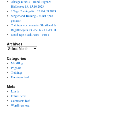
Absegeln 2023 – Rund Rügen&
Hiddensee 13.-15.10.2023
2 Tage Trainingstörn 23./24.09.2023
Singlehand Training – es hat Spaß
gemacht
Trainingswochenenden Shorthand &
Regattasegeln 23.-25.06. / 11.-13.08.
Good Bye Black Pearl – Part 1
Archives
Archives
Categories
MiniBlog
Pogo40
Trainings
Uncategorized
Meta
Log in
Entries feed
Comments feed
WordPress.org