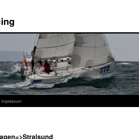
cing
Impressum
agen=>Stralsund