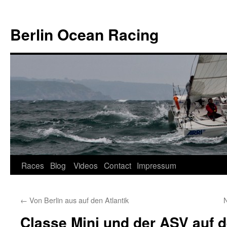
Skip
to
Berlin Ocean Racing
content
Races
Blog
Videos
Contact
Impressum
←
Von Berlin aus auf den Atlantik
N
Classe Mini und der ASV auf 