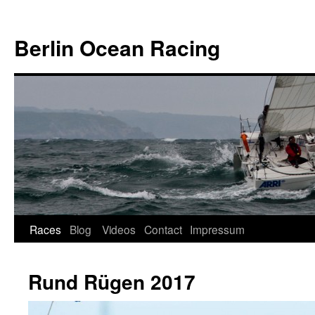
Skip
to
Berlin Ocean Racing
content
Races
Blog
Videos
Contact
Impressum
Rund Rügen 2017