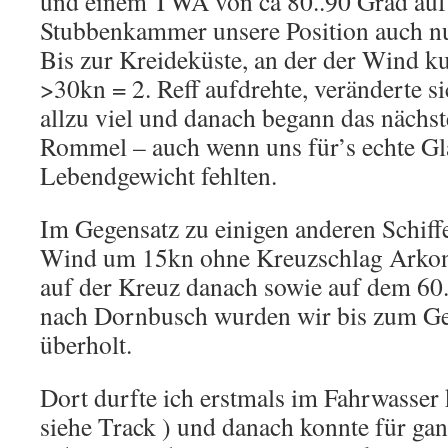
und einem TWA von ca 80..90 Grad au
Stubbenkammer unsere Position auch nu
Bis zur Kreideküste, an der der Wind ku
>30kn = 2. Reff aufdrehte, veränderte si
allzu viel und danach begann das nächs
Rommel – auch wenn uns für’s echte Gl
Lebendgewicht fehlten.
Im Gegensatz zu einigen anderen Schiff
Wind um 15kn ohne Kreuzschlag Arkon
auf der Kreuz danach sowie auf dem 6
nach Dornbusch wurden wir bis zum Ge
überholt.
Dort durfte ich erstmals im Fahrwasser 
siehe Track ) und danach konnte für ga